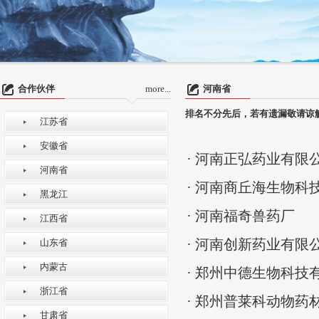
合作伙伴
more...
河南省
排名不分先后，若有遗漏敬请谅
江苏省
安徽省
· 河南正弘药业有限
河南省
· 河南商丘海生物科
黑龙江
· 河南福奇兽药厂
江西省
· 河南创新药业有限
山东省
内蒙古
· 郑州中德生物科技
浙江省
· 郑州普莱科动物药
甘肃省